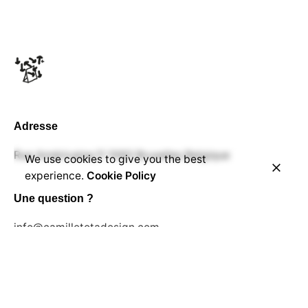
Load More
Adresse
Rue Américaine,11
1060 Bruxelles
Belgique
We use cookies to give you the best
experience.
Cookie Policy
Une question ?
info@camilletotadesign.com
Téléphone
+32 493 33 01 50