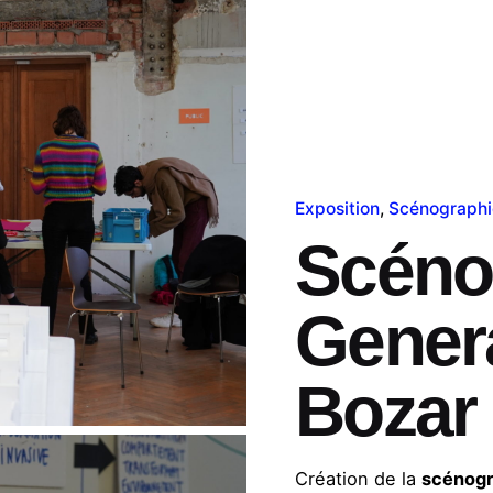
Exposition
Scénographi
Scéno
Genera
Bozar
Création de la
scénogr